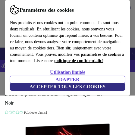
Télécharger l'application
Télécharger
Paramètres des cookies
Utilisez refurbed rapidement et facilement
Nos produits et nos cookies ont un point commun : ils sont tous
deux réutilisés. En réutilisant les cookies, nous pouvons vous
fournir un contenu optimisé qui répond mieux à vos besoins. Pour
ce faire, nous devons analyser votre comportement de navigation
au moyen de cookies tiers. Bien sûr, uniquement avec votre
Smartphones
Laptops
Tablettes
Montres connectées
Accessoires
C
consentement. Vous pouvez modifier vos
paramètres de cookies
à
tout moment. Lisez notre
politique de confidentialité
.
💰-5% EXTRA sur les iPhones – Code: IPHONEDEAL -
CGV
Utilisation limitée
Accueil
Produits
Écrans
ADAPTER
ACCEPTER TOUS LES COOKIES
MSI Optix MAG274QRF-QD | 27"
Noir
(Collecte d'avis)