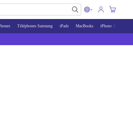
Phones
Téléphones Samsung
iPads
MacBooks
iPhone 13
iPho