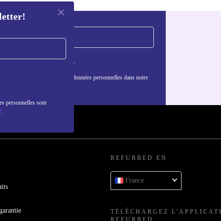
letter!
S'inscrire
nformations sur l'utilisation des données personnelles dans notre
nfidentialité
.
es personnelles sont
é
REFURBED EN
France
its
garantie
TÉLÉCHARGEZ L'APPLICAT
REFURBED