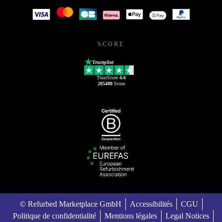
SCORE
Trustpilot
TrustScore
4.6
205400
Score
© Refurbed Marketplace GmbH
Accessibilités
CGU
Politique de confidentialité
Mentions légales
Legal Notices