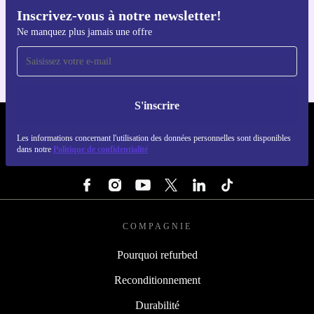
Inscrivez-vous à notre newsletter!
Téléchargez l'application refurbed
Ne manquez plus jamais une offre
Pour iOS et Android
S'inscrire
REFURBED FRANCE - RETHINK NEW.
Les informations concernant l'utilisation des données personnelles sont disponibles
dans notre
Politique de confidentialité
SUIVEZ-NOUS
COMPAGNIE
Pourquoi refurbed
Reconditionnement
Durabilité