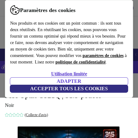
Télécharger l'application
Télécharger
Paramètres des cookies
Utilisez refurbed rapidement et facilement
Nos produits et nos cookies ont un point commun : ils sont tous
deux réutilisés. En réutilisant les cookies, nous pouvons vous
fournir un contenu optimisé qui répond mieux à vos besoins. Pour
ce faire, nous devons analyser votre comportement de navigation
au moyen de cookies tiers. Bien sûr, uniquement avec votre
Smartphones
Laptops
Tablettes
Montres connectées
Accessoires
C
consentement. Vous pouvez modifier vos
paramètres de cookies
à
tout moment. Lisez notre
politique de confidentialité
.
💰-5% EXTRA sur les iPhones – Code: IPHONEDEAL -
CGV
Utilisation limitée
Accueil
Produits
Écrans
ADAPTER
ACCEPTER TOUS LES COOKIES
MSI Optix G321Q | 31.5-pouces
Noir
(Collecte d'avis)