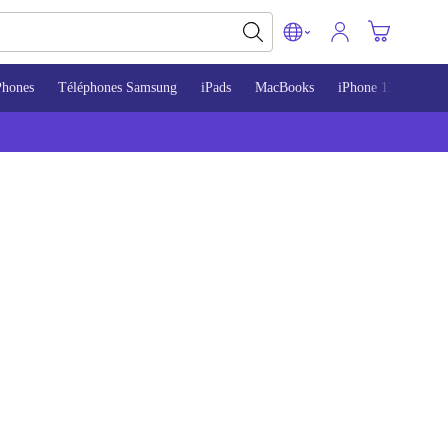
Phones
Téléphones Samsung
iPads
MacBooks
iPhone 13
iPho