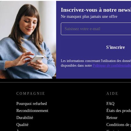
Inscrivez-vous à notre news
Ne manquez plus jamais une offre
Recevoir offres et infos de
refurbed par mail
Ne manquez plus aucune offre.
Retrouvez les i
S'inscrire
politique de co
Les informations concernant l'utilisation des donné
disponibles dans notre
Politique de confidentialit
REFURBED FRANCE - RETHINK NEW.
COMPAGNIE
AIDE
Pourquoi refurbed
FAQ
Reconditionnement
États des produ
Durabilité
Retour
Qualité
Conditions de 