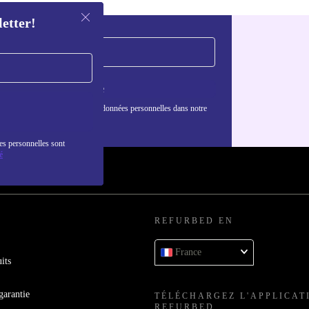
letter!
S'inscrire
nformations sur l'utilisation des données personnelles dans notre
nfidentialité
.
es personnelles sont
é
REFURBED EN
France
its
garantie
TÉLÉCHARGEZ L'APPLICAT
REFURBED