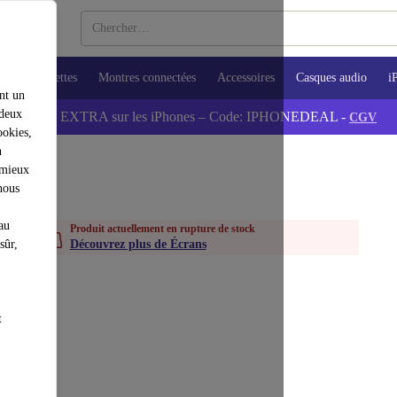
ops
Tablettes
Montres connectées
Accessoires
Casques audio
i
nt un
 deux
💰-5% EXTRA sur les iPhones – Code: IPHONEDEAL -
CGV
ookies,
n
 mieux
nous
au
Produit actuellement en rupture de stock
sûr,
Découvrez plus de Écrans
t