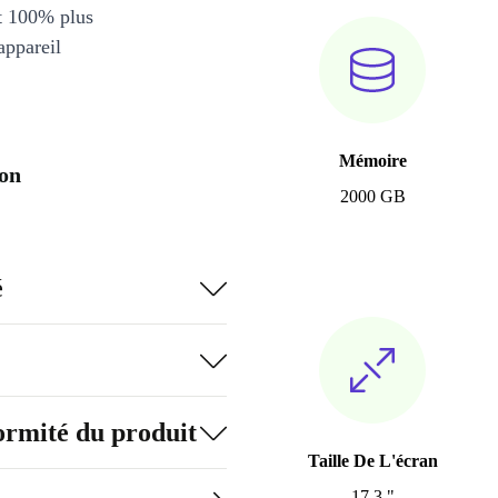
et 100% plus
appareil
Mémoire
on
2000 GB
é
formité du produit
Taille De L'écran
17.3 "