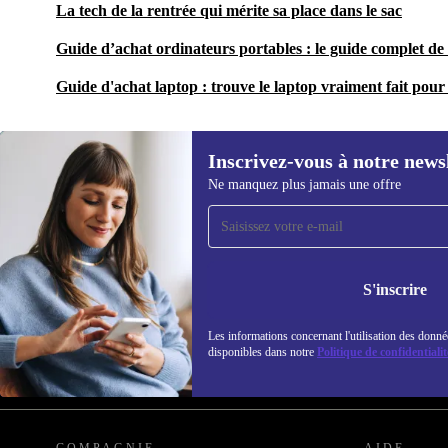
La tech de la rentrée qui mérite sa place dans le sac
Guide d’achat ordinateurs portables : le guide complet de 
Guide d'achat laptop : trouve le laptop vraiment fait pour 
Inscrivez-vous à notre news
Ne manquez plus jamais une offre
Recevoir offres et infos de
refurbed par mail
Ne manquez plus aucune offre.
Retrouvez les i
S'inscrire
politique de co
Les informations concernant l'utilisation des donné
disponibles dans notre
Politique de confidentialit
REFURBED FRANCE - RETHINK NEW.
COMPAGNIE
AIDE