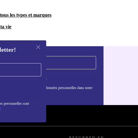
tous les types et marques
ta vie
letter!
S'inscrire
nformations sur l'utilisation des données personnelles dans notre
nfidentialité
.
es personnelles sont
é
REFURBED EN