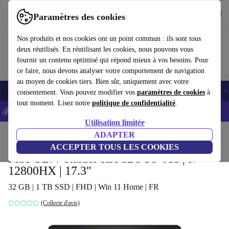
Télécharger l'application
Télécharger
Paramètres des cookies
Utilisez refurbed rapidement et facilement
Nos produits et nos cookies ont un point commun : ils sont tous
deux réutilisés. En réutilisant les cookies, nous pouvons vous
fournir un contenu optimisé qui répond mieux à vos besoins. Pour
ce faire, nous devons analyser votre comportement de navigation
au moyen de cookies tiers. Bien sûr, uniquement avec votre
Smartphones
Laptops
Tablettes
Montres connectées
Accessoires
C
consentement. Vous pouvez modifier vos
paramètres de cookies
à
tout moment. Lisez notre
politique de confidentialité
.
💰-5% EXTRA sur les iPhones – Code: IPHONEDEAL -
CGV
Utilisation limitée
Accueil
Produits
Ordinateurs portables
ADAPTER
ACCEPTER TOUS LES COOKIES
MSI GE77 Raider HX 12UGS-011 | i7-
12800HX | 17.3"
32 GB | 1 TB SSD | FHD | Win 11 Home | FR
(Collecte d'avis)