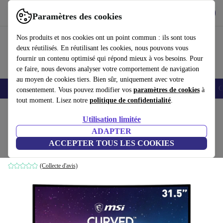
Télécharger l'application
Télécharger
Paramètres des cookies
Utilisez refurbed rapidement et facilement
Nos produits et nos cookies ont un point commun : ils sont tous
deux réutilisés. En réutilisant les cookies, nous pouvons vous
fournir un contenu optimisé qui répond mieux à vos besoins. Pour
ce faire, nous devons analyser votre comportement de navigation
au moyen de cookies tiers. Bien sûr, uniquement avec votre
Smartphones
Laptops
Tablettes
Montres connectées
Accessoires
C
consentement. Vous pouvez modifier vos
paramètres de cookies
à
tout moment. Lisez notre
politique de confidentialité
.
Accueil
Produits
Écrans
Utilisation limitée
ADAPTER
MSI G32C4X | 31.5"
ACCEPTER TOUS LES COOKIES
Noir
(Collecte d'avis)