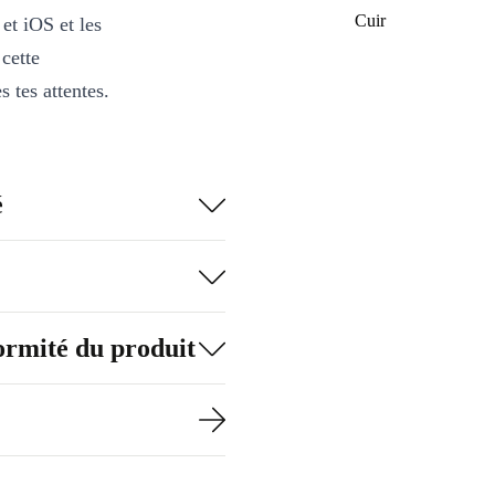
Cuir
et iOS et les
 cette
 tes attentes.
é
formité du produit