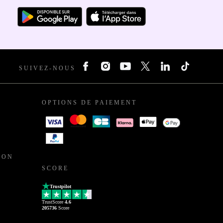
SUIVEZ-NOUS
OPTIONS DE PAIEMENT
ION
SCORE
Trustpilot
TrustScore
4.6
205736
Score