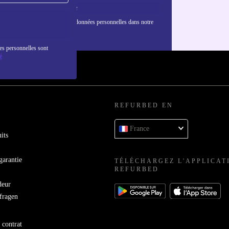
S'inscrire
nformations sur l'utilisation des données personnelles dans notre
nfidentialité
.
es personnelles sont
é
REFURBED EN
France
its
garantie
TÉLÉCHARGEZ L'APPLICAT
REFURBED
deur
bfragen
 contrat