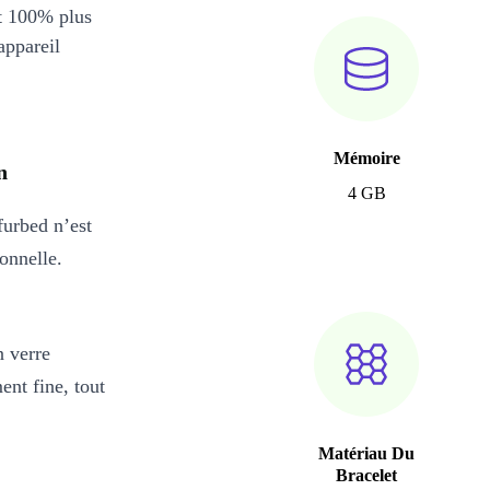
et 100% plus
appareil
Mémoire
n
4 GB
urbed n’est
ionnelle.
n verre
ent fine, tout
Matériau Du
Bracelet