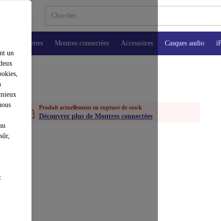
ops
Tablettes
Montres connectées
Accessoires
Casques audio
i
nt un
 deux
ookies,
n
 mieux
nous
Produit actuellement en rupture de stock
Découvrez plus de Montres connectées
au
sûr,
t