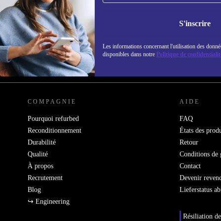
refurbed par mail
Ne manquez plus aucune offre.
Retrouvez les i
S'inscrire
politique de co
Les informations concernant l'utilisation des donné
disponibles dans notre
Politique de confidentialit
REFURBED FRANCE - RETHINK NEW.
COMPAGNIE
AIDE
Pourquoi refurbed
FAQ
Reconditionnement
États des produ
Durabilité
Retour
Qualité
Conditions de 
À propos
Contact
Recrutement
Devenir reven
Blog
Lieferstatus a
↪ Engineering
Résiliation de