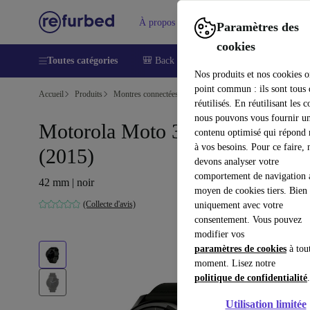
À propos
Aide
Paramètres des
cookies
Toutes catégories
🎒 Back to school
Smartphones
Lapt
Nos produits et nos cookies o
point commun : ils sont tous
Accueil
Produits
Montres connectées
réutilisés. En réutilisant les c
nous pouvons vous fournir u
Motorola Moto 360 Gen 2
contenu optimisé qui répond
à vos besoins. Pour ce faire, 
(2015)
devons analyser votre
comportement de navigation 
42 mm | noir
moyen de cookies tiers. Bien 
(Collecte d'avis)
uniquement avec votre
consentement. Vous pouvez
modifier vos
paramètres de cookies
à tou
moment. Lisez notre
politique de confidentialité
.
Utilisation limitée