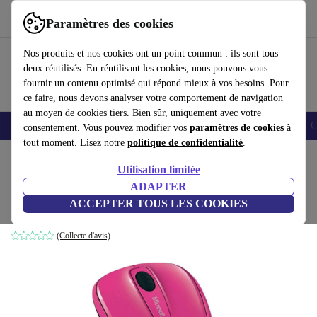
Télécharger l'application
Télécharger
Paramètres des cookies
Utilisez refurbed rapidement et facilement
Nos produits et nos cookies ont un point commun : ils sont tous
deux réutilisés. En réutilisant les cookies, nous pouvons vous
fournir un contenu optimisé qui répond mieux à vos besoins. Pour
ce faire, nous devons analyser votre comportement de navigation
au moyen de cookies tiers. Bien sûr, uniquement avec votre
Smartphones
Laptops
Tablettes
Montres connectées
Accessoires
C
consentement. Vous pouvez modifier vos
paramètres de cookies
à
tout moment. Lisez notre
politique de confidentialité
.
Accueil
Produits
Accessoires
Accessoires Ordinateur
Souris
Utilisation limitée
ADAPTER
Microsoft Sans Fil 3500
ACCEPTER TOUS LES COOKIES
Rose Magenta
(Collecte d'avis)