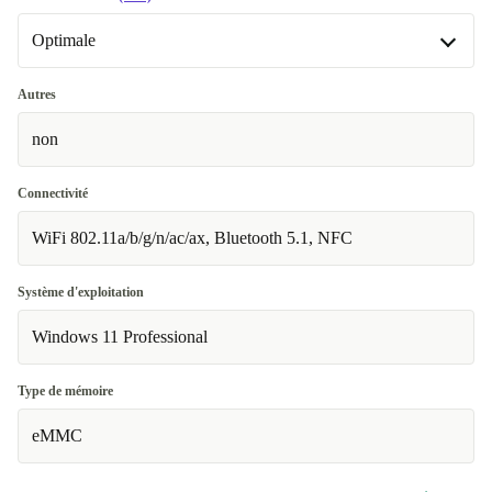
Optimale
International English (QWERTY)
+24,00 €
Optimale
Autres
Disponible dans d'autres variantes
non
Neuve
+104,00 €
Connectivité
WiFi 802.11a/b/g/n/ac/ax, Bluetooth 5.1, NFC
Système d'exploitation
Windows 11 Professional
Type de mémoire
eMMC