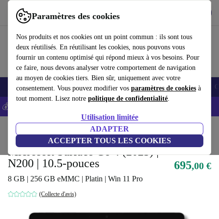
Télécharger l'application
Télécharger
Paramètres des cookies
Utilisez refurbed rapidement et facilement
Nos produits et nos cookies ont un point commun : ils sont tous
deux réutilisés. En réutilisant les cookies, nous pouvons vous
fournir un contenu optimisé qui répond mieux à vos besoins. Pour
ce faire, nous devons analyser votre comportement de navigation
au moyen de cookies tiers. Bien sûr, uniquement avec votre
Smartphones
Laptops
Tablettes
Montres connectées
Accessoires
C
consentement. Vous pouvez modifier vos
paramètres de cookies
à
tout moment. Lisez notre
politique de confidentialité
.
💰-5% EXTRA sur les iPhones – Code: IPHONEDEAL -
CGV
Utilisation limitée
Accueil
Produits
Ordinateurs portables
ADAPTER
Convertibles 2-en-1
ACCEPTER TOUS LES COOKIES
Microsoft Surface Go 4 (2023) |
N200 | 10.5-pouces
695
,00 €
8 GB | 256 GB eMMC | Platin | Win 11 Pro
(Collecte d'avis)