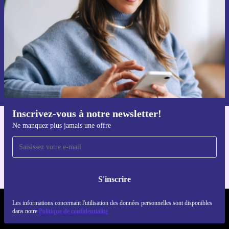
Ne manquez plus aucune offre.
S'inscrire
Retrouvez les informations sur l'utilisation des données personnelles
dans notre
politique de confidentialité
.
Inscrivez-vous à notre newsletter!
Ne manquez plus jamais une offre
Téléchargez l'application refurbed
Pour iOS et Android
S'inscrire
Les informations concernant l'utilisation des données personnelles sont disponibles
REFURBED FRANCE - RETHINK NEW.
dans notre
Politique de confidentialité