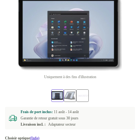
Uniquement à des fins d'illustration
Frais de port inclus:
11 août -
14 août
Garantie de retour gratuit sous 30 jours
Livraison incl. :
Adaptateur secteur
Choisir optique
(Info)