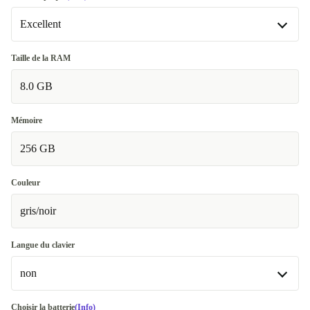
Excellent
Excellent
Taille de la RAM
8.0 GB
Premium
+34,00 €
Mémoire
256 GB
Couleur
gris/noir
Langue du clavier
non
non
Choisir la batterie
(Info)