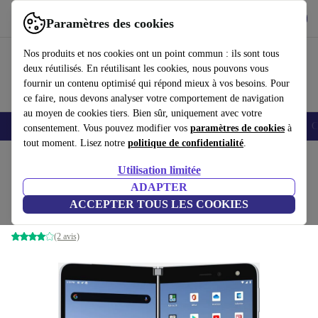
Télécharger l'application
Télécharger
Paramètres des cookies
Utilisez refurbed rapidement et facilement
Nos produits et nos cookies ont un point commun : ils sont tous
deux réutilisés. En réutilisant les cookies, nous pouvons vous
fournir un contenu optimisé qui répond mieux à vos besoins. Pour
ce faire, nous devons analyser votre comportement de navigation
au moyen de cookies tiers. Bien sûr, uniquement avec votre
Smartphones
Laptops
Tablettes
Montres connectées
Accessoires
C
consentement. Vous pouvez modifier vos
paramètres de cookies
à
tout moment. Lisez notre
politique de confidentialité
.
Accueil
Produits
Téléphones & Smartphones
Téléphones Microsoft
Utilisation limitée
ADAPTER
Microsoft Surface Duo
ACCEPTER TOUS LES COOKIES
6 GB | 128 GB | Dual-SIM | blanc
(2 avis)