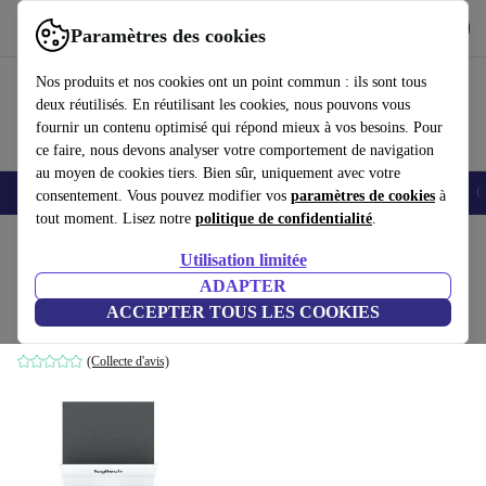
Télécharger l'application
Télécharger
Paramètres des cookies
Utilisez refurbed rapidement et facilement
Nos produits et nos cookies ont un point commun : ils sont tous
deux réutilisés. En réutilisant les cookies, nous pouvons vous
fournir un contenu optimisé qui répond mieux à vos besoins. Pour
ce faire, nous devons analyser votre comportement de navigation
au moyen de cookies tiers. Bien sûr, uniquement avec votre
Smartphones
Laptops
Tablettes
Montres connectées
Accessoires
C
consentement. Vous pouvez modifier vos
paramètres de cookies
à
tout moment. Lisez notre
politique de confidentialité
.
Accueil
Produits
Accessoires
Accessoires Ordinateur
Claviers
Utilisation limitée
ADAPTER
Logitech K375s
ACCEPTER TOUS LES COOKIES
Noir | US
(Collecte d'avis)