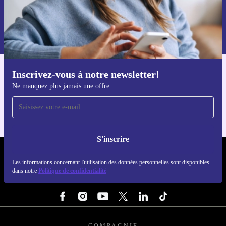
S'inscrire
Retrouvez les informations sur l'utilisation des données personnelles
dans notre
politique de confidentialité
.
Inscrivez-vous à notre newsletter!
Téléchargez l'application refurbed
Ne manquez plus jamais une offre
Pour iOS et Android
S'inscrire
REFURBED FRANCE - RETHINK NEW.
Les informations concernant l'utilisation des données personnelles sont disponibles
dans notre
Politique de confidentialité
SUIVEZ-NOUS
COMPAGNIE