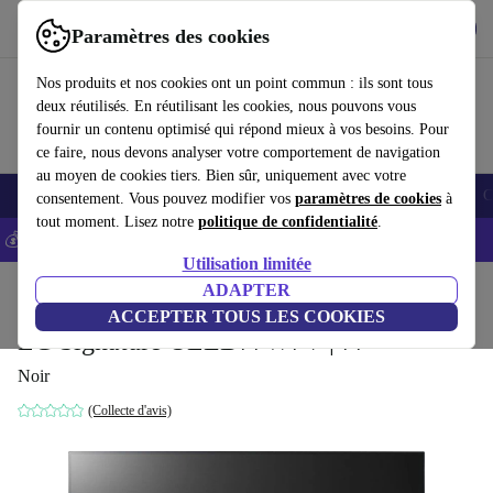
Télécharger l'application
Télécharger
Paramètres des cookies
Utilisez refurbed rapidement et facilement
Nos produits et nos cookies ont un point commun : ils sont tous
deux réutilisés. En réutilisant les cookies, nous pouvons vous
fournir un contenu optimisé qui répond mieux à vos besoins. Pour
ce faire, nous devons analyser votre comportement de navigation
au moyen de cookies tiers. Bien sûr, uniquement avec votre
Smartphones
Laptops
Tablettes
Montres connectées
Accessoires
C
consentement. Vous pouvez modifier vos
paramètres de cookies
à
tout moment. Lisez notre
politique de confidentialité
.
💰-5% EXTRA sur les iPhones – Code: IPHONEDEAL -
CGV
Utilisation limitée
Accueil
Produits
Téléviseurs
ADAPTER
ACCEPTER TOUS LES COOKIES
LG Signature OLED77W7V | 77"
Noir
(Collecte d'avis)