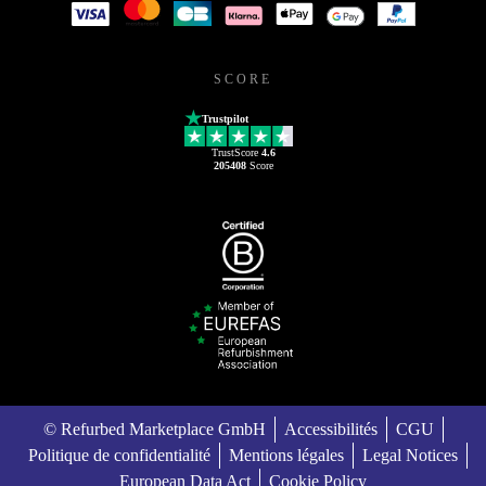
SCORE
Trustpilot
TrustScore
4.6
205408
Score
© Refurbed Marketplace GmbH
Accessibilités
CGU
Politique de confidentialité
Mentions légales
Legal Notices
European Data Act
Cookie Policy