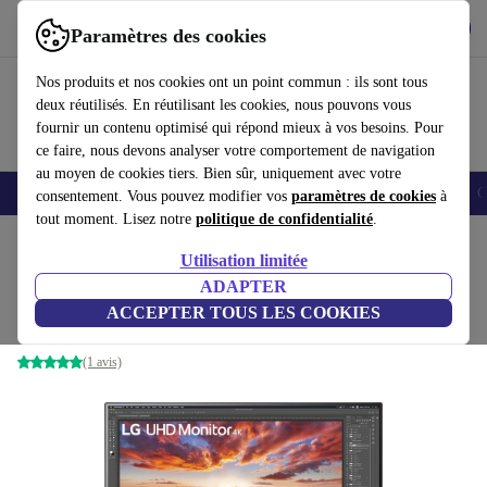
Télécharger l'application
Télécharger
Paramètres des cookies
Utilisez refurbed rapidement et facilement
Nos produits et nos cookies ont un point commun : ils sont tous
deux réutilisés. En réutilisant les cookies, nous pouvons vous
fournir un contenu optimisé qui répond mieux à vos besoins. Pour
ce faire, nous devons analyser votre comportement de navigation
au moyen de cookies tiers. Bien sûr, uniquement avec votre
Smartphones
Laptops
Tablettes
Montres connectées
Accessoires
C
consentement. Vous pouvez modifier vos
paramètres de cookies
à
tout moment. Lisez notre
politique de confidentialité
.
Accueil
Produits
Écrans
Utilisation limitée
ADAPTER
LG 27UP850-W | 27-pouces
ACCEPTER TOUS LES COOKIES
avec pied | Argent
(1 avis)