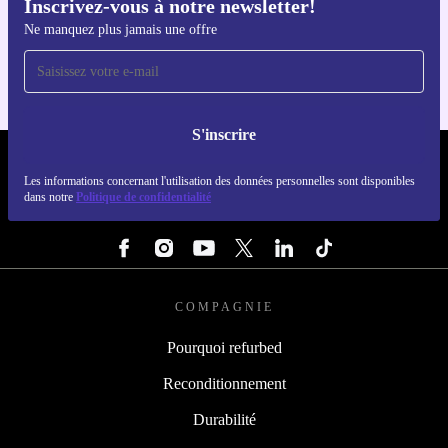
Inscrivez-vous à notre newsletter!
Téléchargez l'application refurbed
Ne manquez plus jamais une offre
Pour iOS et Android
S'inscrire
REFURBED FRANCE - RETHINK NEW.
Les informations concernant l'utilisation des données personnelles sont disponibles
dans notre
Politique de confidentialité
SUIVEZ-NOUS
COMPAGNIE
Pourquoi refurbed
Reconditionnement
Durabilité