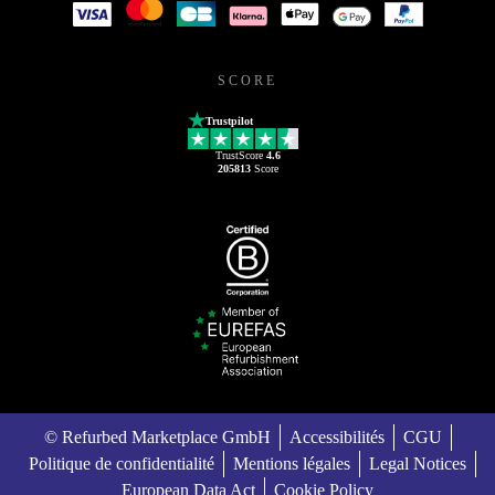
SCORE
Trustpilot
TrustScore
4.6
205813
Score
© Refurbed Marketplace GmbH
Accessibilités
CGU
Politique de confidentialité
Mentions légales
Legal Notices
European Data Act
Cookie Policy