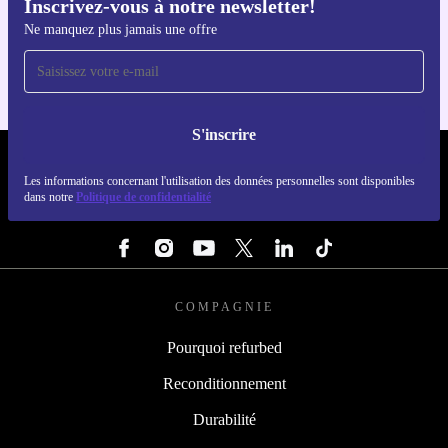
Inscrivez-vous à notre newsletter!
Téléchargez l'application refurbed
Ne manquez plus jamais une offre
Pour iOS et Android
S'inscrire
REFURBED FRANCE - RETHINK NEW.
Les informations concernant l'utilisation des données personnelles sont disponibles
dans notre
Politique de confidentialité
SUIVEZ-NOUS
COMPAGNIE
Pourquoi refurbed
Reconditionnement
Durabilité