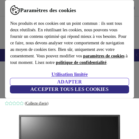
Télécharger l'application
Télécharger
Paramètres des cookies
Utilisez refurbed rapidement et facilement
Nos produits et nos cookies ont un point commun : ils sont tous
deux réutilisés. En réutilisant les cookies, nous pouvons vous
fournir un contenu optimisé qui répond mieux à vos besoins. Pour
ce faire, nous devons analyser votre comportement de navigation
au moyen de cookies tiers. Bien sûr, uniquement avec votre
Smartphones
Laptops
Tablettes
Montres connectées
Accessoires
C
consentement. Vous pouvez modifier vos
paramètres de cookies
à
tout moment. Lisez notre
politique de confidentialité
.
Accueil
Produits
Écrans
Utilisation limitée
ADAPTER
LG 24BK550Y-I | 23.8-pouces
ACCEPTER TOUS LES COOKIES
Noir
(Collecte d'avis)