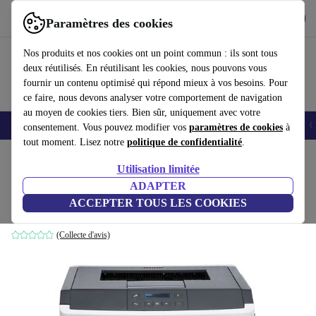
Télécharger l'application
Télécharger
Paramètres des cookies
Utilisez refurbed rapidement et facilement
Nos produits et nos cookies ont un point commun : ils sont tous
deux réutilisés. En réutilisant les cookies, nous pouvons vous
fournir un contenu optimisé qui répond mieux à vos besoins. Pour
ce faire, nous devons analyser votre comportement de navigation
au moyen de cookies tiers. Bien sûr, uniquement avec votre
Smartphones
Laptops
Tablettes
Montres connectées
Accessoires
C
consentement. Vous pouvez modifier vos
paramètres de cookies
à
tout moment. Lisez notre
politique de confidentialité
.
Accueil
Produits
Imprimantes & Scanners
Utilisation limitée
ADAPTER
Lexmark MS312dn
ACCEPTER TOUS LES COOKIES
Gris
(Collecte d'avis)