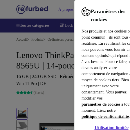
À propos
Aide
Paramètres des
cookies
Toutes catégories
🎒 Back to school
Smartphones
Lapt
Nos produits et nos cookies o
point commun : ils sont tous
Accueil
Produits
Ordinateurs portables
Ordinateurs portables Lenovo
réutilisés. En réutilisant les c
nous pouvons vous fournir u
Lenovo ThinkPad T490 | i7-
contenu optimisé qui répond
à vos besoins. Pour ce faire, 
8565U | 14-pouces
devons analyser votre
comportement de navigation 
16 GB | 240 GB SSD | Rétroéclairage du clavier | FHD | FP |
moyen de cookies tiers. Bien 
Win 11 Pro | DE
uniquement avec votre
consentement. Vous pouvez
(8 avis)
modifier vos
paramètres de cookies
à tou
moment. Lisez notre
politique de confidentialité
.
Utilisation limitée