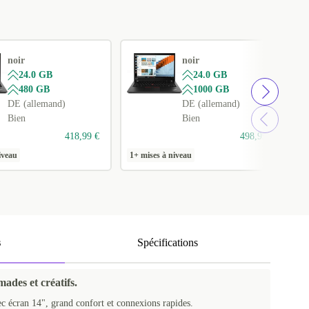
noir
noir
24.0 GB
24.0 GB
480 GB
1000 GB
DE (allemand)
DE (allemand)
Bien
Bien
418,99 €
498,99 €
iveau
1+ mises à niveau
1
s
Spécifications
mades et créatifs.
c écran 14", grand confort et connexions rapides.