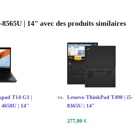
565U | 14" avec des produits similaires
kpad T14 G1 |
vs.
Lenovo ThinkPad T490 | i5-
 4650U | 14"
8365U | 14"
277,80 €