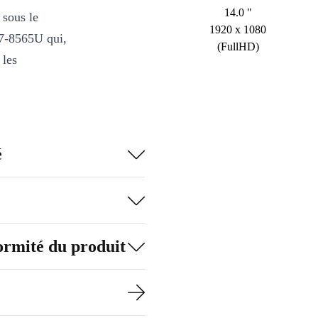
14.0 "
 sous le
1920 x 1080
 i7-8565U qui,
(FullHD)
 les
é
formité du produit