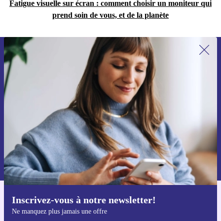
Fatigue visuelle sur écran : comment choisir un moniteur qui
prend soin de vous, et de la planète
Recevoir offres et infos de refurbed
par mail
Ne manquez plus aucune offre.
S'inscrire
Retrouvez les informations sur l'utilisation des données personnelles
dans notre
politique de confidentialité
.
Inscrivez-vous à notre newsletter!
Téléchargez l'application refurbed
Ne manquez plus jamais une offre
Pour iOS et Android