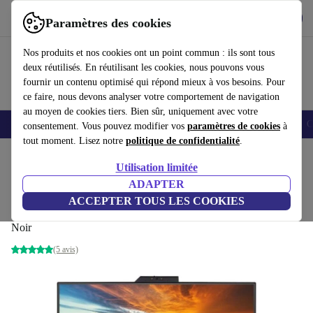
Télécharger l'application
Télécharger
Paramètres des cookies
Utilisez refurbed rapidement et facilement
Nos produits et nos cookies ont un point commun : ils sont tous
deux réutilisés. En réutilisant les cookies, nous pouvons vous
fournir un contenu optimisé qui répond mieux à vos besoins. Pour
ce faire, nous devons analyser votre comportement de navigation
au moyen de cookies tiers. Bien sûr, uniquement avec votre
Smartphones
Laptops
Tablettes
Montres connectées
Accessoires
C
consentement. Vous pouvez modifier vos
paramètres de cookies
à
tout moment. Lisez notre
politique de confidentialité
.
Accueil
Produits
Écrans
Utilisation limitée
ADAPTER
Lenovo ThinkVision T24v-10 | 23.8-
ACCEPTER TOUS LES COOKIES
pouces
Noir
(5 avis)