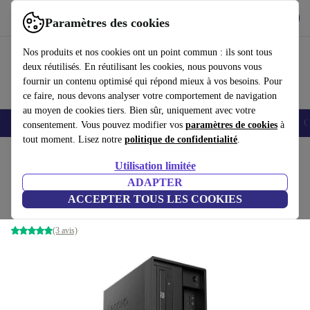
Télécharger l'application
Télécharger
Paramètres des cookies
Utilisez refurbed rapidement et facilement
Nos produits et nos cookies ont un point commun : ils sont tous
deux réutilisés. En réutilisant les cookies, nous pouvons vous
fournir un contenu optimisé qui répond mieux à vos besoins. Pour
ce faire, nous devons analyser votre comportement de navigation
au moyen de cookies tiers. Bien sûr, uniquement avec votre
Smartphones
Laptops
Tablettes
Montres connectées
Accessoires
C
consentement. Vous pouvez modifier vos
paramètres de cookies
à
tout moment. Lisez notre
politique de confidentialité
.
Accueil
Produits
Ordinateurs de bureau
Ordinateurs de bureau Lenovo
Utilisation limitée
ADAPTER
Lenovo ThinkStation P330 Tower
ACCEPTER TOUS LES COOKIES
Xeon E-2124 | 64 GB | 1 TB SSD | P2000 | Win 11 Pro
(3 avis)