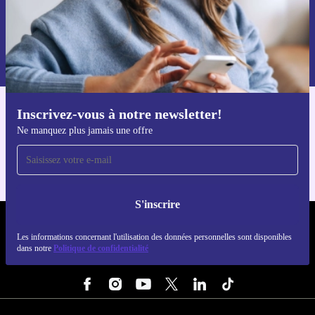
S'inscrire
Retrouvez les informations sur l'utilisation des données personnelles
dans notre
politique de confidentialité
.
Inscrivez-vous à notre newsletter!
Téléchargez l'application refurbed
Ne manquez plus jamais une offre
Pour iOS et Android
S'inscrire
REFURBED FRANCE - RETHINK NEW.
Les informations concernant l'utilisation des données personnelles sont disponibles
dans notre
Politique de confidentialité
SUIVEZ-NOUS