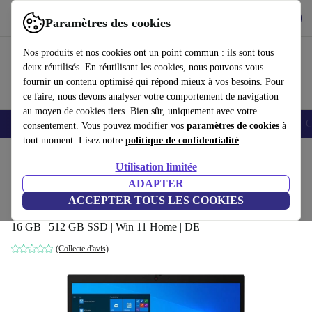
Télécharger l'application
Télécharger
Paramètres des cookies
Utilisez refurbed rapidement et facilement
Nos produits et nos cookies ont un point commun : ils sont tous
deux réutilisés. En réutilisant les cookies, nous pouvons vous
fournir un contenu optimisé qui répond mieux à vos besoins. Pour
ce faire, nous devons analyser votre comportement de navigation
au moyen de cookies tiers. Bien sûr, uniquement avec votre
Smartphones
Laptops
Tablettes
Montres connectées
Accessoires
C
consentement. Vous pouvez modifier vos
paramètres de cookies
à
tout moment. Lisez notre
politique de confidentialité
.
Accueil
Produits
Ordinateurs portables
Ordinateurs portables Lenovo
Utilisation limitée
ADAPTER
Lenovo ThinkPad L15 G2 | i7-1165G7 |
ACCEPTER TOUS LES COOKIES
15.6"
16 GB | 512 GB SSD | Win 11 Home | DE
(Collecte d'avis)