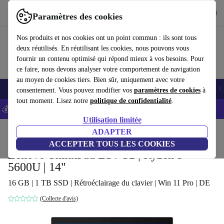
Télécharger l'application
Télécharger
Paramètres des cookies
Utilisez refurbed rapidement et facilement
Nos produits et nos cookies ont un point commun : ils sont tous
deux réutilisés. En réutilisant les cookies, nous pouvons vous
fournir un contenu optimisé qui répond mieux à vos besoins. Pour
ce faire, nous devons analyser votre comportement de navigation
au moyen de cookies tiers. Bien sûr, uniquement avec votre
Smartphones
Laptops
Tablettes
Montres connectées
Accessoires
C
consentement. Vous pouvez modifier vos
paramètres de cookies
à
tout moment. Lisez notre
politique de confidentialité
.
💰-5% EXTRA sur les iPhones – Code: IPHONEDEAL -
CGV
Utilisation limitée
Accueil
Produits
Ordinateurs portables
ADAPTER
Ordinateurs portables Lenovo
ACCEPTER TOUS LES COOKIES
Lenovo ThinkPad L14 G2 | Ryzen 5
5600U | 14"
16 GB | 1 TB SSD | Rétroéclairage du clavier | Win 11 Pro | DE
(Collecte d'avis)