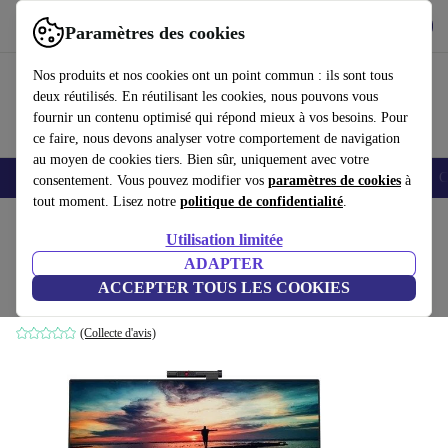
Télécharger l'application
Télécharger
Paramètres des cookies
Utilisez refurbed rapidement et facilement
Nos produits et nos cookies ont un point commun : ils sont tous
deux réutilisés. En réutilisant les cookies, nous pouvons vous
fournir un contenu optimisé qui répond mieux à vos besoins. Pour
ce faire, nous devons analyser votre comportement de navigation
au moyen de cookies tiers. Bien sûr, uniquement avec votre
Smartphones
Laptops
Tablettes
Montres connectées
Accessoires
C
consentement. Vous pouvez modifier vos
paramètres de cookies
à
tout moment. Lisez notre
politique de confidentialité
.
Accueil
Produits
Ordinateurs de bureau
Ordinateurs de bureau HP
Utilisation limitée
ADAPTER
Lenovo ThinkCentre M920z AiO | 23.8"
ACCEPTER TOUS LES COOKIES
i3-8100 | 8 GB | 256 GB SSD | Win 11 Pro | US
(Collecte d'avis)