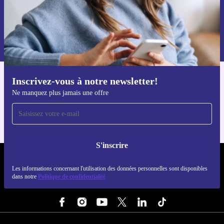
S'inscrire
Retrouvez les informations sur l'utilisation des données personnelles
dans notre
politique de confidentialité
.
Inscrivez-vous à notre newsletter!
Téléchargez l'application refurbed
Ne manquez plus jamais une offre
Pour iOS et Android
S'inscrire
REFURBED FRANCE - RETHINK NEW.
Les informations concernant l'utilisation des données personnelles sont disponibles
dans notre
Politique de confidentialité
SUIVEZ-NOUS