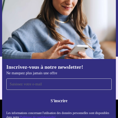
Ne manquez plus aucune offre.
S'inscrire
Retrouvez les informations sur l'utilisation des données personnelles
dans notre
politique de confidentialité
.
Inscrivez-vous à notre newsletter!
Téléchargez l'application refurbed
Ne manquez plus jamais une offre
Pour iOS et Android
S'inscrire
REFURBED FRANCE - RETHINK NEW.
Les informations concernant l'utilisation des données personnelles sont disponibles
dans notre
Politique de confidentialité