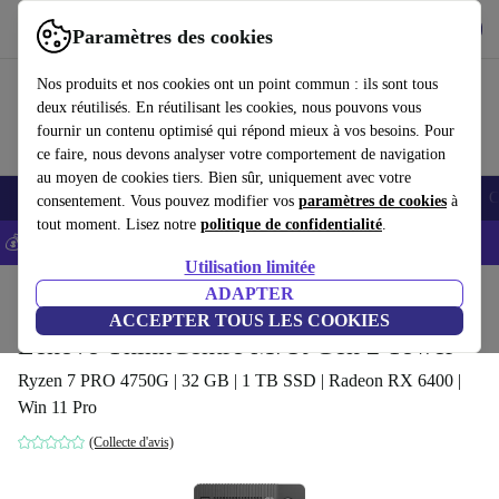
Télécharger l'application
Télécharger
Paramètres des cookies
Utilisez refurbed rapidement et facilement
Nos produits et nos cookies ont un point commun : ils sont tous
deux réutilisés. En réutilisant les cookies, nous pouvons vous
fournir un contenu optimisé qui répond mieux à vos besoins. Pour
ce faire, nous devons analyser votre comportement de navigation
au moyen de cookies tiers. Bien sûr, uniquement avec votre
Smartphones
Laptops
Tablettes
Montres connectées
Accessoires
C
consentement. Vous pouvez modifier vos
paramètres de cookies
à
tout moment. Lisez notre
politique de confidentialité
.
💰-5% EXTRA sur les iPhones – Code: IPHONEDEAL -
CGV
Utilisation limitée
Accueil
Produits
Ordinateurs de bureau
ADAPTER
Ordinateurs de bureau Lenovo
ACCEPTER TOUS LES COOKIES
Lenovo ThinkCentre M75t Gen 2 Tower
Ryzen 7 PRO 4750G | 32 GB | 1 TB SSD | Radeon RX 6400 |
Win 11 Pro
(Collecte d'avis)