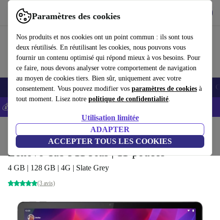
Télécharger l'application
Télécharger
Paramètres des cookies
Utilisez refurbed rapidement et facilement
Nos produits et nos cookies ont un point commun : ils sont tous
deux réutilisés. En réutilisant les cookies, nous pouvons vous
fournir un contenu optimisé qui répond mieux à vos besoins. Pour
ce faire, nous devons analyser votre comportement de navigation
au moyen de cookies tiers. Bien sûr, uniquement avec votre
Smartphones
Laptops
Tablettes
Montres connectées
Accessoires
C
consentement. Vous pouvez modifier vos
paramètres de cookies
à
tout moment. Lisez notre
politique de confidentialité
.
💰-5% EXTRA sur les iPhones – Code: IPHONEDEAL -
CGV
Utilisation limitée
Accueil
Produits
Tablettes
ADAPTER
ACCEPTER TOUS LES COOKIES
Lenovo Tab P11 Plus | 11-pouces
4 GB | 128 GB | 4G | Slate Grey
(3 avis)