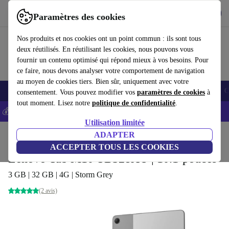
Télécharger l'application
Télécharger
Paramètres des cookies
Utilisez refurbed rapidement et facilement
Nos produits et nos cookies ont un point commun : ils sont tous
deux réutilisés. En réutilisant les cookies, nous pouvons vous
fournir un contenu optimisé qui répond mieux à vos besoins. Pour
ce faire, nous devons analyser votre comportement de navigation
au moyen de cookies tiers. Bien sûr, uniquement avec votre
Smartphones
Laptops
Tablettes
Montres connectées
Accessoires
C
consentement. Vous pouvez modifier vos
paramètres de cookies
à
tout moment. Lisez notre
politique de confidentialité
.
💰-5% EXTRA sur les iPhones – Code: IPHONEDEAL -
CGV
Utilisation limitée
Accueil
Produits
Tablettes
ADAPTER
ACCEPTER TOUS LES COOKIES
Lenovo Tab M10 TB328XU | 10.1-pouces
3 GB | 32 GB | 4G | Storm Grey
(2 avis)