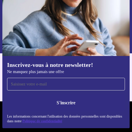
S'inscrire
Retrouvez les informations sur l'utilisation des données personnelles
dans notre
politique de confidentialité
.
Inscrivez-vous à notre newsletter!
Téléchargez l'application refurbed
Ne manquez plus jamais une offre
Pour iOS et Android
S'inscrire
REFURBED FRANCE - RETHINK NEW.
Les informations concernant l'utilisation des données personnelles sont disponibles
dans notre
Politique de confidentialité
SUIVEZ-NOUS