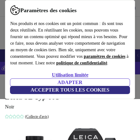
Télécharger l'application
Télécharger
Paramètres des cookies
Utilisez refurbed rapidement et facilement
Nos produits et nos cookies ont un point commun : ils sont tous
deux réutilisés. En réutilisant les cookies, nous pouvons vous
fournir un contenu optimisé qui répond mieux à vos besoins. Pour
ce faire, nous devons analyser votre comportement de navigation
au moyen de cookies tiers. Bien sûr, uniquement avec votre
Smartphones
Laptops
Tablettes
Montres connectées
Accessoires
C
consentement. Vous pouvez modifier vos
paramètres de cookies
à
tout moment. Lisez notre
politique de confidentialité
.
💰-5% EXTRA sur les iPhones – Code: IPHONEDEAL -
CGV
Utilisation limitée
Accueil
Produits
Appareils photo
ADAPTER
Appareils photo hybrides
ACCEPTER TOUS LES COOKIES
Leica SL Typ 601
Noir
(Collecte d'avis)