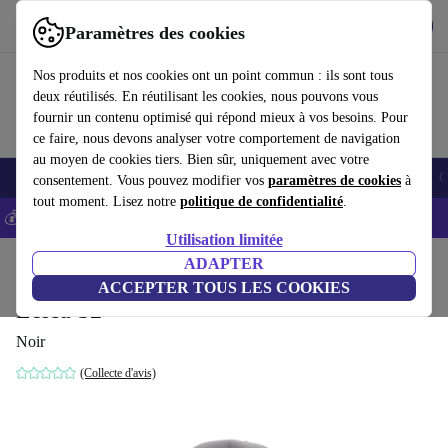
Télécharger l'application
Télécharger
Paramètres des cookies
Utilisez refurbed rapidement et facilement
Nos produits et nos cookies ont un point commun : ils sont tous
deux réutilisés. En réutilisant les cookies, nous pouvons vous
fournir un contenu optimisé qui répond mieux à vos besoins. Pour
ce faire, nous devons analyser votre comportement de navigation
au moyen de cookies tiers. Bien sûr, uniquement avec votre
Smartphones
Laptops
Tablettes
Montres connectées
Accessoires
C
consentement. Vous pouvez modifier vos
paramètres de cookies
à
tout moment. Lisez notre
politique de confidentialité
.
💰-5% EXTRA sur les iPhones – Code: IPHONEDEAL -
CGV
Utilisation limitée
Accueil
Produits
Appareils photo
ADAPTER
Reflex numériques
ACCEPTER TOUS LES COOKIES
Leica S2
Noir
(Collecte d'avis)