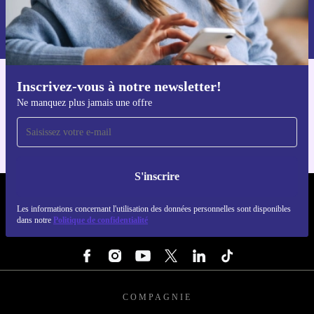
Retrouvez les informations sur l'utilisation des données personnelles
dans notre
politique de confidentialité
.
Inscrivez-vous à notre newsletter!
Téléchargez l'application refurbed
Ne manquez plus jamais une offre
Pour iOS et Android
S'inscrire
REFURBED FRANCE - RETHINK NEW.
Les informations concernant l'utilisation des données personnelles sont disponibles
dans notre
Politique de confidentialité
SUIVEZ-NOUS
COMPAGNIE