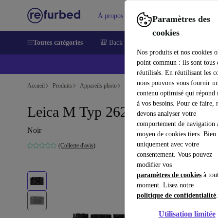
À propos
Aide
Paramètres des
cookies
Toutes catégories
🎒 Back to school
Smartphones
Lapt
Nos produits et nos cookies o
point commun : ils sont tous
réutilisés. En réutilisant les c
nous pouvons vous fournir u
Accueil
Produits
Appareils photo
Appareils photo hybrides
contenu optimisé qui répond
à vos besoins. Pour ce faire, 
Leica M Typ 262
devons analyser votre
comportement de navigation 
Noir
moyen de cookies tiers. Bien 
uniquement avec votre
(Collecte d'avis)
consentement. Vous pouvez
modifier vos
paramètres de cookies
à tou
moment. Lisez notre
politique de confidentialité
.
Utilisation limitée