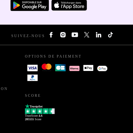
SUIVEZ-NOUS
OPTIONS DE PAIEMENT
ION
SCORE
Trustpilot
TrustScore
4.6
205555
Score