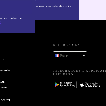
nformations sur l'utilisation des données personnelles dans notre
nfidentialité
.
es personnelles sont
é
REFURBED EN
France
its
garantie
TÉLÉCHARGEZ L'APPLICAT
REFURBED
deur
bfragen
 contrat