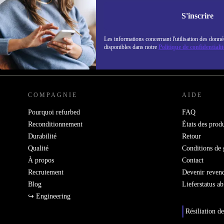
Ne manquez plus aucune offre.
Retrouvez les i
S'inscrire
politique de co
Les informations concernant l'utilisation des donné
disponibles dans notre
Politique de confidentialit
REFURBED FRANCE - RETHINK NEW.
COMPAGNIE
AIDE
Pourquoi refurbed
FAQ
Reconditionnement
États des produ
Durabilité
Retour
Qualité
Conditions de 
À propos
Contact
Recrutement
Devenir reven
Blog
Lieferstatus a
↪ Engineering
Résiliation de