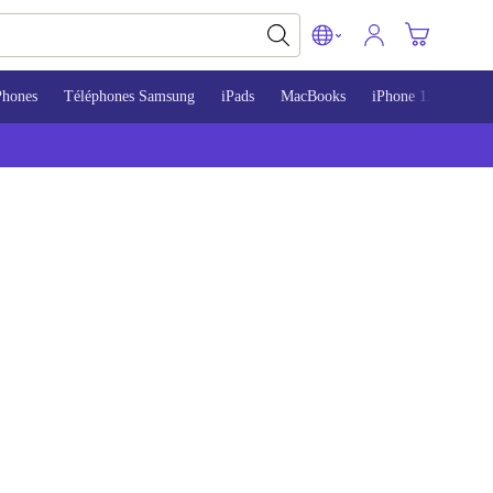
Phones
Téléphones Samsung
iPads
MacBooks
iPhone 13
iPho