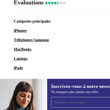
Évaluations
(4.6)
Catégories principales
iPhones
Téléphones Samsung
MacBooks
Laptops
iPads
Inscrivez-vous à notre news
Ne manquez plus jamais une offre
Recevoir offres et infos de
refurbed par mail