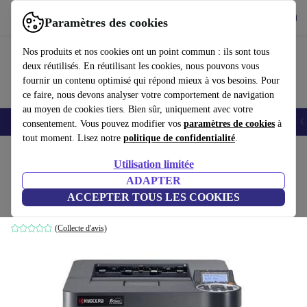
Télécharger l'application
Télécharger
Paramètres des cookies
Utilisez refurbed rapidement et facilement
Nos produits et nos cookies ont un point commun : ils sont tous
deux réutilisés. En réutilisant les cookies, nous pouvons vous
fournir un contenu optimisé qui répond mieux à vos besoins. Pour
ce faire, nous devons analyser votre comportement de navigation
au moyen de cookies tiers. Bien sûr, uniquement avec votre
Smartphones
Laptops
Tablettes
Montres connectées
Accessoires
C
consentement. Vous pouvez modifier vos
paramètres de cookies
à
tout moment. Lisez notre
politique de confidentialité
.
Accueil
Produits
Imprimantes & Scanners
Utilisation limitée
ADAPTER
Kyocera FS-4200DN
ACCEPTER TOUS LES COOKIES
Blanc/Noir
(Collecte d'avis)