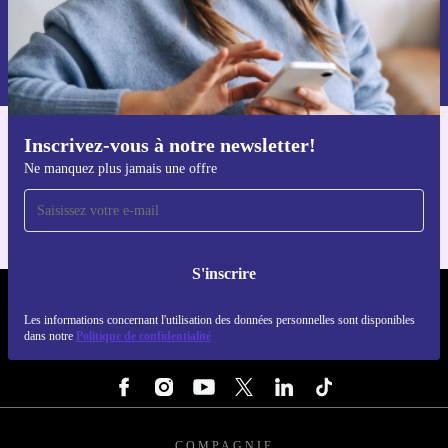
S'inscrire
Retrouvez les informations sur l'utilisation des données personnelles
dans notre
politique de confidentialité
.
Inscrivez-vous à notre newsletter!
Téléchargez l'application refurbed
Ne manquez plus jamais une offre
Pour iOS et Android
S'inscrire
REFURBED FRANCE - RETHINK NEW.
Les informations concernant l'utilisation des données personnelles sont disponibles
dans notre
Politique de confidentialité
SUIVEZ-NOUS
COMPAGNIE