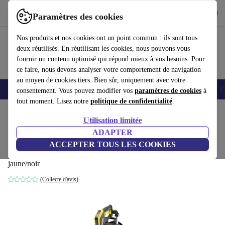
Télécharger l'application
Télécharger
Paramètres des cookies
Utilisez refurbed rapidement et facilement
Nos produits et nos cookies ont un point commun : ils sont tous
deux réutilisés. En réutilisant les cookies, nous pouvons vous
fournir un contenu optimisé qui répond mieux à vos besoins. Pour
ce faire, nous devons analyser votre comportement de navigation
au moyen de cookies tiers. Bien sûr, uniquement avec votre
Smartphones
Laptops
Tablettes
Montres connectées
Accessoires
C
consentement. Vous pouvez modifier vos
paramètres de cookies
à
tout moment. Lisez notre
politique de confidentialité
.
Accueil
Produits
Jardin
Nettoyeur haute pression
Utilisation limitée
ADAPTER
Kärcher K 7 Premium Smart Control
ACCEPTER TOUS LES COOKIES
Nettoyeur haute pression
jaune/noir
(Collecte d'avis)