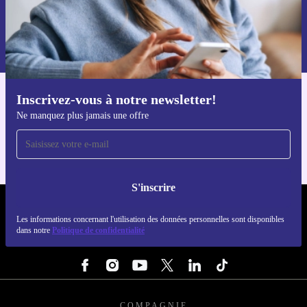
S'inscrire
Retrouvez les informations sur l'utilisation des données personnelles
dans notre
politique de confidentialité
.
Inscrivez-vous à notre newsletter!
Téléchargez l'application refurbed
Ne manquez plus jamais une offre
Pour iOS et Android
S'inscrire
REFURBED FRANCE - RETHINK NEW.
Les informations concernant l'utilisation des données personnelles sont disponibles
dans notre
Politique de confidentialité
SUIVEZ-NOUS
COMPAGNIE