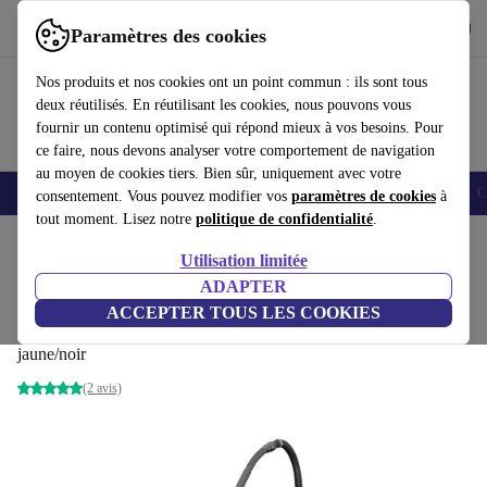
Télécharger l'application
Télécharger
Paramètres des cookies
Utilisez refurbed rapidement et facilement
Nos produits et nos cookies ont un point commun : ils sont tous
deux réutilisés. En réutilisant les cookies, nous pouvons vous
fournir un contenu optimisé qui répond mieux à vos besoins. Pour
ce faire, nous devons analyser votre comportement de navigation
au moyen de cookies tiers. Bien sûr, uniquement avec votre
Smartphones
Laptops
Tablettes
Montres connectées
Accessoires
C
consentement. Vous pouvez modifier vos
paramètres de cookies
à
tout moment. Lisez notre
politique de confidentialité
.
Accueil
Produits
Ménage
Entretien du sol
Aspirateurs á l'eau et poussière
Utilisation limitée
ADAPTER
Kärcher WD 4 S V-20/4/35 Aspirateur eau
ACCEPTER TOUS LES COOKIES
et poussière
jaune/noir
(2 avis)