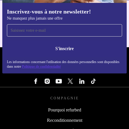
Inscrivez-vous à notre newsletter!
Téléchargez l'application refurbed
Ne manquez plus jamais une offre
Pour iOS et Android
S'inscrire
REFURBED FRANCE - RETHINK NEW.
Les informations concernant l'utilisation des données personnelles sont disponibles
dans notre
Politique de confidentialité
SUIVEZ-NOUS
COMPAGNIE
Pourquoi refurbed
Reconditionnement