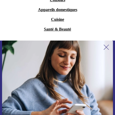
Appareils domestiques
Cuisine
Santé & Beauté
Recevoir offres et infos de refurbed
par mail
Ne manquez plus aucune offre.
S'inscrire
Retrouvez les informations sur l'utilisation des données personnelles
dans notre
politique de confidentialité
.