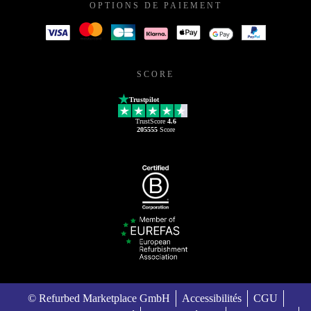
OPTIONS DE PAIEMENT
SCORE
Trustpilot
TrustScore
4.6
205555
Score
© Refurbed Marketplace GmbH
Accessibilités
CGU