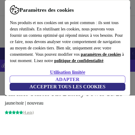
Télécharger l'application
Télécharger
Paramètres des cookies
Utilisez refurbed rapidement et facilement
Nos produits et nos cookies ont un point commun : ils sont tous
deux réutilisés. En réutilisant les cookies, nous pouvons vous
fournir un contenu optimisé qui répond mieux à vos besoins. Pour
ce faire, nous devons analyser votre comportement de navigation
au moyen de cookies tiers. Bien sûr, uniquement avec votre
Smartphones
Laptops
Tablettes
Montres connectées
Accessoires
C
consentement. Vous pouvez modifier vos
paramètres de cookies
à
tout moment. Lisez notre
politique de confidentialité
.
💰-5% EXTRA sur les iPhones – Code: IPHONEDEAL -
CGV
Utilisation limitée
Accueil
Produits
Ménage
Accessoires/Autre
ADAPTER
ACCEPTER TOUS LES COOKIES
Kärcher Starter Kit Battery Power 18/25
jaune/noir | nouveau
(4 avis)