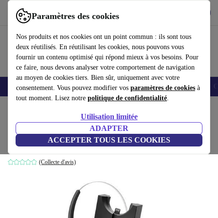
Télécharger l'application
Télécharger
Paramètres des cookies
Utilisez refurbed rapidement et facilement
Nos produits et nos cookies ont un point commun : ils sont tous
deux réutilisés. En réutilisant les cookies, nous pouvons vous
fournir un contenu optimisé qui répond mieux à vos besoins. Pour
ce faire, nous devons analyser votre comportement de navigation
au moyen de cookies tiers. Bien sûr, uniquement avec votre
Smartphones
Laptops
Tablettes
Montres connectées
Accessoires
C
consentement. Vous pouvez modifier vos
paramètres de cookies
à
tout moment. Lisez notre
politique de confidentialité
.
Accueil
Produits
Audio
Casques audio
Utilisation limitée
ADAPTER
Jabra Pro 925 Double connectivité
ACCEPTER TOUS LES COOKIES
noir
(Collecte d'avis)