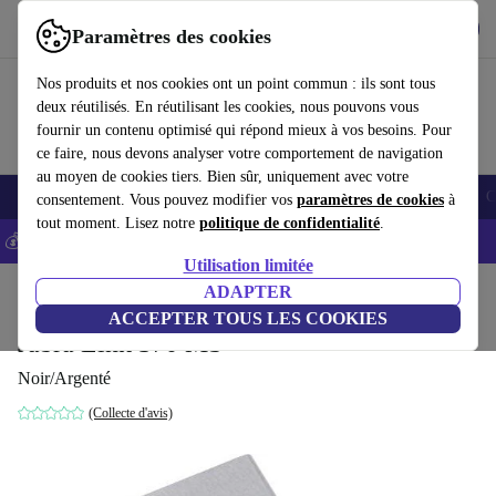
Télécharger l'application
Télécharger
Paramètres des cookies
Utilisez refurbed rapidement et facilement
Nos produits et nos cookies ont un point commun : ils sont tous
deux réutilisés. En réutilisant les cookies, nous pouvons vous
fournir un contenu optimisé qui répond mieux à vos besoins. Pour
ce faire, nous devons analyser votre comportement de navigation
au moyen de cookies tiers. Bien sûr, uniquement avec votre
Smartphones
Laptops
Tablettes
Montres connectées
Accessoires
C
consentement. Vous pouvez modifier vos
paramètres de cookies
à
tout moment. Lisez notre
politique de confidentialité
.
💰-5% EXTRA sur les iPhones – Code: IPHONEDEAL -
CGV
Utilisation limitée
Accueil
Produits
Accessoires
ADAPTER
Accessoires audio
ACCEPTER TOUS LES COOKIES
Jabra Link 370 MS
Noir/Argenté
(Collecte d'avis)