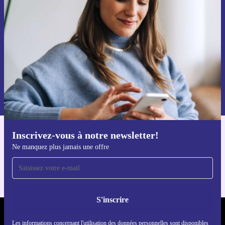
par mail
Ne manquez plus aucune offre.
S'inscrire
Retrouvez les informations sur l'utilisation des données personnelles
dans notre
politique de confidentialité
.
Inscrivez-vous à notre newsletter!
Téléchargez l'application refurbed
Ne manquez plus jamais une offre
Pour iOS et Android
S'inscrire
REFURBED FRANCE - RETHINK NEW.
Les informations concernant l'utilisation des données personnelles sont disponibles