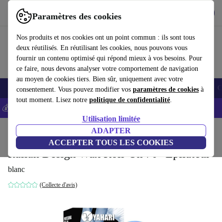
Télécharger l'application
Télécharger
Paramètres des cookies
Utilisez refurbed rapidement et facilement
Nos produits et nos cookies ont un point commun : ils sont tous
deux réutilisés. En réutilisant les cookies, nous pouvons vous
fournir un contenu optimisé qui répond mieux à vos besoins. Pour
ce faire, nous devons analyser votre comportement de navigation
au moyen de cookies tiers. Bien sûr, uniquement avec votre
Smartphones
Laptops
Tablettes
Montres connectées
Accessoires
C
consentement. Vous pouvez modifier vos
paramètres de cookies
à
tout moment. Lisez notre
politique de confidentialité
.
💰-5% EXTRA sur les iPhones – Code: IPHONEDEAL -
CGV
Utilisation limitée
Accueil
Produits
Santé & Beauté
ADAPTER
Soins du corps
ACCEPTER TOUS LES COOKIES
Italian Design Wax Roll-On 70° Épilateur
blanc
(Collecte d'avis)