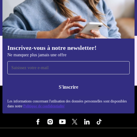
S'inscrire
Retrouvez les informations sur l'utilisation des données personnelles
dans notre
politique de confidentialité
.
Inscrivez-vous à notre newsletter!
Téléchargez l'application refurbed
Ne manquez plus jamais une offre
Pour iOS et Android
S'inscrire
REFURBED FRANCE - RETHINK NEW.
Les informations concernant l'utilisation des données personnelles sont disponibles
dans notre
Politique de confidentialité
SUIVEZ-NOUS