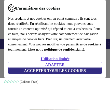
Télécharger l'application
Télécharger
Paramètres des cookies
Utilisez refurbed rapidement et facilement
Nos produits et nos cookies ont un point commun : ils sont tous
deux réutilisés. En réutilisant les cookies, nous pouvons vous
fournir un contenu optimisé qui répond mieux à vos besoins. Pour
ce faire, nous devons analyser votre comportement de navigation
au moyen de cookies tiers. Bien sûr, uniquement avec votre
Smartphones
Laptops
Tablettes
Montres connectées
Accessoires
C
consentement. Vous pouvez modifier vos
paramètres de cookies
à
tout moment. Lisez notre
politique de confidentialité
.
Accueil
Produits
Santé & Beauté
Soins du corps
Utilisation limitée
ADAPTER
Italian Design Easy Bubble fer à friser
ACCEPTER TOUS LES COOKIES
or/noir
(Collecte d'avis)