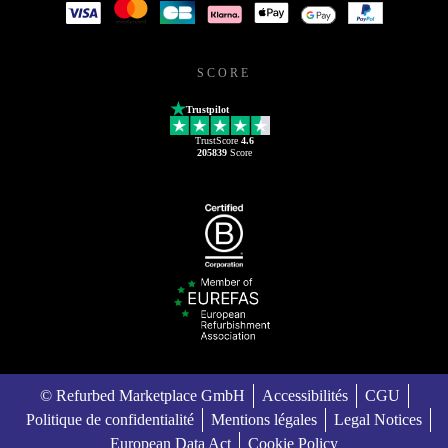
SCORE
Trustpilot
TrustScore
4.6
205839
Score
© Refurbed Marketplace GmbH
Accessibilités
CGU
Politique de confidentialité
Mentions légales
Legal Notices
European Data Act
Cookie Policy