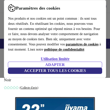
Télécharger l'application
Télécharger
Paramètres des cookies
Utilisez refurbed rapidement et facilement
Nos produits et nos cookies ont un point commun : ils sont tous
deux réutilisés. En réutilisant les cookies, nous pouvons vous
fournir un contenu optimisé qui répond mieux à vos besoins. Pour
ce faire, nous devons analyser votre comportement de navigation
au moyen de cookies tiers. Bien sûr, uniquement avec votre
Smartphones
Laptops
Tablettes
Montres connectées
Accessoires
C
consentement. Vous pouvez modifier vos
paramètres de cookies
à
tout moment. Lisez notre
politique de confidentialité
.
Accueil
Produits
Écrans
Utilisation limitée
ADAPTER
Iiyama ProLite XU2290HS-B1 | 21.5-
ACCEPTER TOUS LES COOKIES
pouces
Noir
(Collecte d'avis)