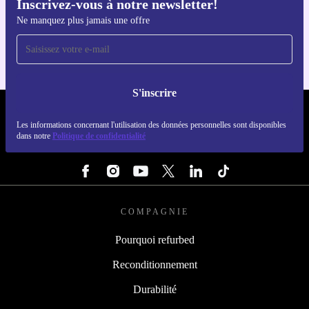
Inscrivez-vous à notre newsletter!
Téléchargez l'application refurbed
Ne manquez plus jamais une offre
Pour iOS et Android
S'inscrire
REFURBED FRANCE - RETHINK NEW.
Les informations concernant l'utilisation des données personnelles sont disponibles
dans notre
Politique de confidentialité
SUIVEZ-NOUS
COMPAGNIE
Pourquoi refurbed
Reconditionnement
Durabilité