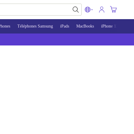
Phones
Téléphones Samsung
iPads
MacBooks
iPhone 13
iPho