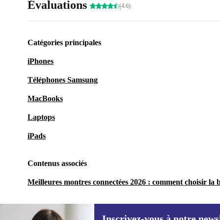
Évaluations
(4.6)
Catégories principales
iPhones
Téléphones Samsung
MacBooks
Laptops
iPads
Contenus associés
Meilleures montres connectées 2026 : comment choisir la 
Inscrivez-vous à notre news