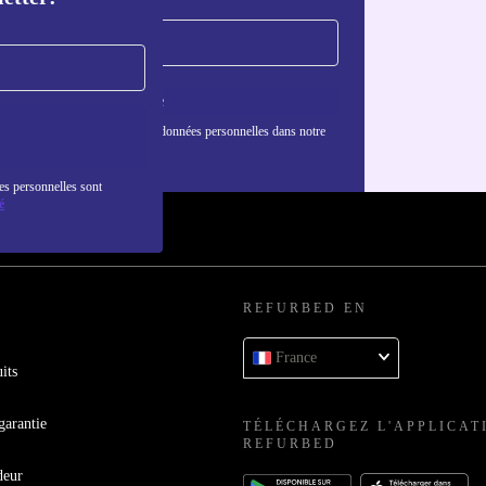
S'inscrire
nformations sur l'utilisation des données personnelles dans notre
nfidentialité
.
es personnelles sont
é
REFURBED EN
France
its
garantie
TÉLÉCHARGEZ L'APPLICAT
REFURBED
deur