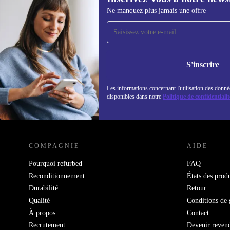
Ne manquez plus jamais une offre
Recevoir offres et infos de
refurbed par mail
Ne manquez plus aucune offre.
Retrouvez les i
S'inscrire
politique de co
Les informations concernant l'utilisation des donné
disponibles dans notre
Politique de confidentialit
REFURBED FRANCE - RETHINK NEW.
COMPAGNIE
AIDE
Pourquoi refurbed
FAQ
Reconditionnement
États des produ
Durabilité
Retour
Qualité
Conditions de 
À propos
Contact
Recrutement
Devenir reven