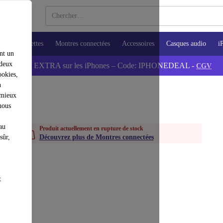
ops
Tablettes
Montres connectées
Accessoires
Casques audio
i
nt un
 deux
💰-5% EXTRA sur les iPhones – Code: IPHONEDEAL -
CGV
ookies,
n
 mieux
nous
au
Produit actuellement en rupture de stock
sûr,
Découvrez plus de Montres connectées
t