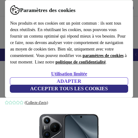
Télécharger l'application
Télécharger
Paramètres des cookies
Utilisez refurbed rapidement et facilement
Nos produits et nos cookies ont un point commun : ils sont tous
deux réutilisés. En réutilisant les cookies, nous pouvons vous
fournir un contenu optimisé qui répond mieux à vos besoins. Pour
ce faire, nous devons analyser votre comportement de navigation
au moyen de cookies tiers. Bien sûr, uniquement avec votre
Smartphones
Laptops
Tablettes
Montres connectées
Accessoires
C
consentement. Vous pouvez modifier vos
paramètres de cookies
à
tout moment. Lisez notre
politique de confidentialité
.
Accueil
Produits
Téléphones & Smartphones
Téléphones Huawei
Utilisation limitée
ADAPTER
Huawei Pura 70
ACCEPTER TOUS LES COOKIES
497
,82 €
12 GB | 256 GB | Dual-SIM | noir
(Collecte d'avis)