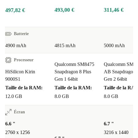
493,00 €
311,46 €
497,82 €
Batterie
4900 mAh
4815 mAh
5000 mAh
Processeur
Qualcomm SM8475
Qualcomm SM85
HiSilicon Kirin
Snapdragon 8 Plus
AB Snapdragon 
9000S1
Gen 1 64bit
Gen 2 64bit
Taille de la RAM:
Taille de la RAM:
Taille de la RA
12.0 GB
8.0 GB
8.0 GB
Écran
6.6 "
6.7 "
2760 x 1256
3216 x 1440