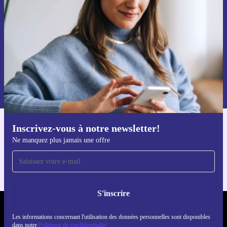
Ne manquez plus aucune offre.
S'inscrire
Retrouvez les informations sur l'utilisation des données personnelles
dans notre
politique de confidentialité
.
Inscrivez-vous à notre newsletter!
Téléchargez l'application refurbed
Ne manquez plus jamais une offre
Pour iOS et Android
S'inscrire
REFURBED FRANCE - RETHINK NEW.
Les informations concernant l'utilisation des données personnelles sont disponibles
dans notre
Politique de confidentialité