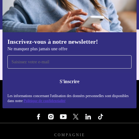
S'inscrire
Retrouvez les informations sur l'utilisation des données personnelles
dans notre
politique de confidentialité
.
Inscrivez-vous à notre newsletter!
Téléchargez l'application refurbed
Ne manquez plus jamais une offre
Pour iOS et Android
S'inscrire
REFURBED FRANCE - RETHINK NEW.
Les informations concernant l'utilisation des données personnelles sont disponibles
dans notre
Politique de confidentialité
SUIVEZ-NOUS
COMPAGNIE