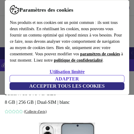
Télécharger l'application
Télécharger
Paramètres des cookies
Utilisez refurbed rapidement et facilement
Nos produits et nos cookies ont un point commun : ils sont tous
deux réutilisés. En réutilisant les cookies, nous pouvons vous
fournir un contenu optimisé qui répond mieux à vos besoins. Pour
ce faire, nous devons analyser votre comportement de navigation
au moyen de cookies tiers. Bien sûr, uniquement avec votre
Smartphones
Laptops
Tablettes
Montres connectées
Accessoires
C
consentement. Vous pouvez modifier vos
paramètres de cookies
à
tout moment. Lisez notre
politique de confidentialité
.
💰-5% EXTRA sur les iPhones – Code: IPHONEDEAL -
CGV
Utilisation limitée
Accueil
Produits
Téléphones & Smartphones
ADAPTER
Téléphones Huawei
ACCEPTER TOUS LES COOKIES
Huawei Nova 12s
8 GB | 256 GB | Dual-SIM | blanc
(Collecte d'avis)