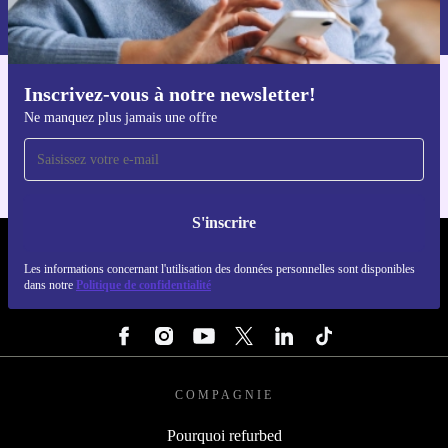
dans notre
politique de confidentialité
.
Inscrivez-vous à notre newsletter!
Téléchargez l'application refurbed
Ne manquez plus jamais une offre
Pour iOS et Android
S'inscrire
REFURBED FRANCE - RETHINK NEW.
Les informations concernant l'utilisation des données personnelles sont disponibles
dans notre
Politique de confidentialité
SUIVEZ-NOUS
COMPAGNIE
Pourquoi refurbed