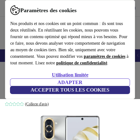
Télécharger l'application
Télécharger
Paramètres des cookies
Utilisez refurbed rapidement et facilement
Nos produits et nos cookies ont un point commun : ils sont tous
deux réutilisés. En réutilisant les cookies, nous pouvons vous
fournir un contenu optimisé qui répond mieux à vos besoins. Pour
ce faire, nous devons analyser votre comportement de navigation
au moyen de cookies tiers. Bien sûr, uniquement avec votre
Smartphones
Laptops
Tablettes
Montres connectées
Accessoires
C
consentement. Vous pouvez modifier vos
paramètres de cookies
à
tout moment. Lisez notre
politique de confidentialité
.
Accueil
Produits
Téléphones & Smartphones
Téléphones Huawei
Utilisation limitée
ADAPTER
Huawei Nova 10
ACCEPTER TOUS LES COOKIES
8 GB | 128 GB | Dual-SIM | argent
(Collecte d'avis)