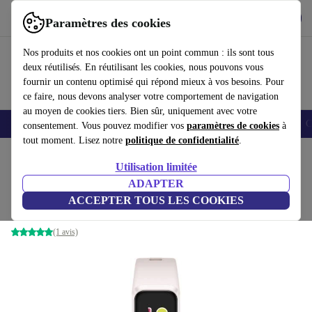
Télécharger l'application
Télécharger
Paramètres des cookies
Utilisez refurbed rapidement et facilement
Nos produits et nos cookies ont un point commun : ils sont tous
deux réutilisés. En réutilisant les cookies, nous pouvons vous
fournir un contenu optimisé qui répond mieux à vos besoins. Pour
ce faire, nous devons analyser votre comportement de navigation
au moyen de cookies tiers. Bien sûr, uniquement avec votre
Smartphones
Laptops
Tablettes
Montres connectées
Accessoires
C
consentement. Vous pouvez modifier vos
paramètres de cookies
à
tout moment. Lisez notre
politique de confidentialité
.
Accueil
Produits
Montres connectées
Utilisation limitée
ADAPTER
Huawei Band 4 (2019)
ACCEPTER TOUS LES COOKIES
sakura pink
(1 avis)