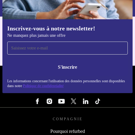
dans notre
politique de confidentialité
.
Inscrivez-vous à notre newsletter!
Téléchargez l'application refurbed
Ne manquez plus jamais une offre
Pour iOS et Android
S'inscrire
REFURBED FRANCE - RETHINK NEW.
Les informations concernant l'utilisation des données personnelles sont disponibles
dans notre
Politique de confidentialité
SUIVEZ-NOUS
COMPAGNIE
Pourquoi refurbed