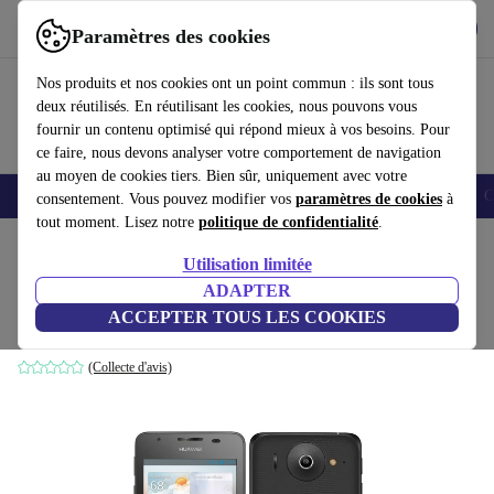
Télécharger l'application
Télécharger
Paramètres des cookies
Utilisez refurbed rapidement et facilement
Nos produits et nos cookies ont un point commun : ils sont tous
deux réutilisés. En réutilisant les cookies, nous pouvons vous
fournir un contenu optimisé qui répond mieux à vos besoins. Pour
ce faire, nous devons analyser votre comportement de navigation
au moyen de cookies tiers. Bien sûr, uniquement avec votre
Smartphones
Laptops
Tablettes
Montres connectées
Accessoires
C
consentement. Vous pouvez modifier vos
paramètres de cookies
à
tout moment. Lisez notre
politique de confidentialité
.
Accueil
Produits
Téléphones & Smartphones
Téléphones Huawei
Utilisation limitée
ADAPTER
Huawei Ascend G510
ACCEPTER TOUS LES COOKIES
noir
(Collecte d'avis)