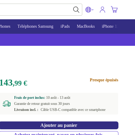
Phones
Téléphones Samsung
iPads
MacBooks
iPhone 13
iPho
143
Presque épuisés
,99 €
Frais de port inclus:
10 août -
13 août
Garantie de retour gratuit sous 30 jours
Livraison incl. :
Câble USB-C compatible avec ce smartphone
Ajouter au panier
Achetez maintenant, payez en plusieurs fois.