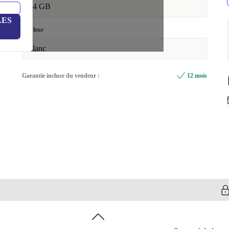
64 GB
LES
Couleur
blanc
Garantie incluse du vendeur :
12 mois