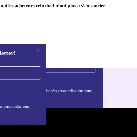
uoi les acheteurs refurbed n’ont plus à s’en soucier
letter!
S'inscrire
nformations sur l'utilisation des données personnelles dans notre
nfidentialité
.
es personnelles sont
é