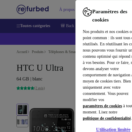
À propos
Aide
Paramètres des
cookies
Toutes catégories
🎒 Back to school
Smartphones
Lapt
Nos produits et nos cookies o
point commun : ils sont tous
réutilisés. En réutilisant les c
nous pouvons vous fournir u
Accueil
Produits
Téléphones & Smartphones
Téléphones HTC
contenu optimisé qui répond
à vos besoins. Pour ce faire, 
HTC U Ultra
devons analyser votre
comportement de navigation 
64 GB | blanc
moyen de cookies tiers. Bien 
uniquement avec votre
(2 avis)
consentement. Vous pouvez
modifier vos
paramètres de cookies
à tou
moment. Lisez notre
politique de confidentialité
.
Utilisation limitée