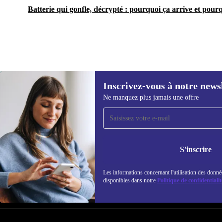
Batterie qui gonfle, décrypté : pourquoi ça arrive et pourq
Inscrivez-vous à notre news
143,99 €
Ne manquez plus jamais une offre
Recevoir offres et infos de
refurbed par mail
Ne manquez plus aucune offre.
Retrouvez les i
S'inscrire
politique de co
Les informations concernant l'utilisation des donné
disponibles dans notre
Politique de confidentialit
REFURBED FRANCE - RETHINK NEW.