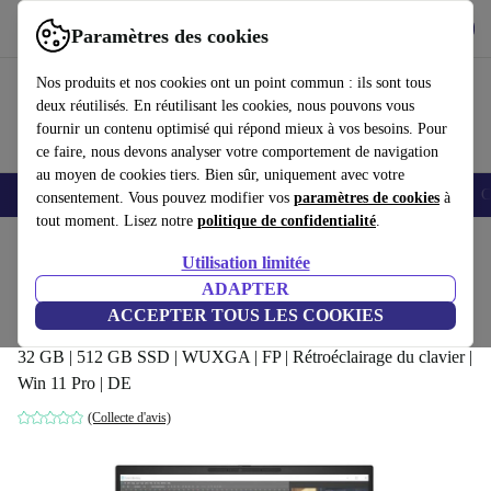
Télécharger l'application
Télécharger
Paramètres des cookies
Utilisez refurbed rapidement et facilement
Nos produits et nos cookies ont un point commun : ils sont tous
deux réutilisés. En réutilisant les cookies, nous pouvons vous
fournir un contenu optimisé qui répond mieux à vos besoins. Pour
ce faire, nous devons analyser votre comportement de navigation
au moyen de cookies tiers. Bien sûr, uniquement avec votre
Smartphones
Laptops
Tablettes
Montres connectées
Accessoires
C
consentement. Vous pouvez modifier vos
paramètres de cookies
à
tout moment. Lisez notre
politique de confidentialité
.
Accueil
Produits
Ordinateurs portables
Ordinateurs portables HP
Utilisation limitée
ADAPTER
HP ZBook Firefly 14 G11 | Core Ultra 7
ACCEPTER TOUS LES COOKIES
165H | 14-pouces
32 GB | 512 GB SSD | WUXGA | FP | Rétroéclairage du clavier |
Win 11 Pro | DE
(Collecte d'avis)