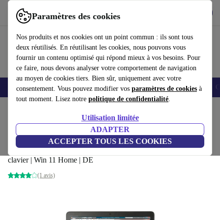
Télécharger l'application
Télécharger
Paramètres des cookies
Utilisez refurbed rapidement et facilement
Nos produits et nos cookies ont un point commun : ils sont tous
deux réutilisés. En réutilisant les cookies, nous pouvons vous
fournir un contenu optimisé qui répond mieux à vos besoins. Pour
ce faire, nous devons analyser votre comportement de navigation
au moyen de cookies tiers. Bien sûr, uniquement avec votre
Smartphones
Laptops
Tablettes
Montres connectées
Accessoires
C
consentement. Vous pouvez modifier vos
paramètres de cookies
à
tout moment. Lisez notre
politique de confidentialité
.
Accueil
Produits
Ordinateurs portables
Ordinateurs portables HP
Utilisation limitée
ADAPTER
HP ZBook 15 G4 | i7-7820HQ | 15.6"
ACCEPTER TOUS LES COOKIES
16 GB | 2 x 256 GB SSD | 4K | FP | M2200 | Rétroéclairage du
clavier | Win 11 Home | DE
(1 avis)