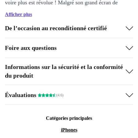
voire plus est révolue ! Malgré son grand écran de
15,6 pouces, son pavé numérique et sa puissance, ce
Afficher plus
notebook entièrement reconditionné reste étonnamment
De l’occasion au reconditionné certifié
portable, avec un poids de 2,6 kg et une épaisseur de
26 mm.
Foire aux questions
Informations sur la sécurité et la conformité
du produit
Évaluations
(4.6)
Catégories principales
iPhones