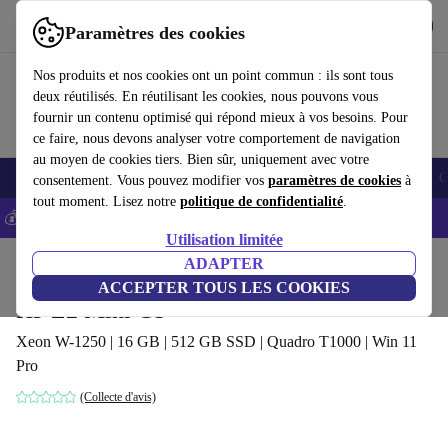
Télécharger l'application
Télécharger
Paramètres des cookies
Utilisez refurbed rapidement et facilement
Nos produits et nos cookies ont un point commun : ils sont tous
deux réutilisés. En réutilisant les cookies, nous pouvons vous
fournir un contenu optimisé qui répond mieux à vos besoins. Pour
ce faire, nous devons analyser votre comportement de navigation
au moyen de cookies tiers. Bien sûr, uniquement avec votre
Smartphones
Laptops
Tablettes
Montres connectées
Accessoires
C
consentement. Vous pouvez modifier vos
paramètres de cookies
à
tout moment. Lisez notre
politique de confidentialité
.
💰-5% EXTRA sur les iPhones – Code: IPHONEDEAL -
CGV
Utilisation limitée
Accueil
Produits
Ordinateurs de bureau
ADAPTER
Ordinateurs de bureau HP
ACCEPTER TOUS LES COOKIES
HP Z2 Mini G5
Xeon W-1250 | 16 GB | 512 GB SSD | Quadro T1000 | Win 11
Pro
(Collecte d'avis)