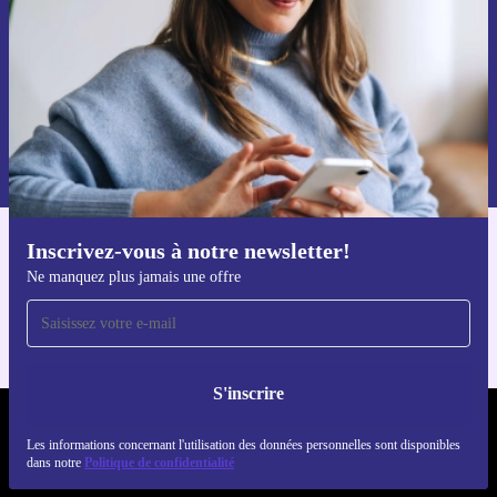
S'inscrire
Retrouvez les informations sur l'utilisation des données personnelles
dans notre
politique de confidentialité
.
Inscrivez-vous à notre newsletter!
Téléchargez l'application refurbed
Ne manquez plus jamais une offre
Pour iOS et Android
S'inscrire
REFURBED FRANCE - RETHINK NEW.
Les informations concernant l'utilisation des données personnelles sont disponibles
dans notre
Politique de confidentialité
SUIVEZ-NOUS