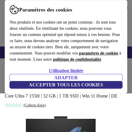
Télécharger l'application
Télécharger
Paramètres des cookies
Utilisez refurbed rapidement et facilement
Nos produits et nos cookies ont un point commun : ils sont tous
deux réutilisés. En réutilisant les cookies, nous pouvons vous
fournir un contenu optimisé qui répond mieux à vos besoins. Pour
ce faire, nous devons analyser votre comportement de navigation
au moyen de cookies tiers. Bien sûr, uniquement avec votre
Smartphones
Laptops
Tablettes
Montres connectées
Accessoires
C
consentement. Vous pouvez modifier vos
paramètres de cookies
à
tout moment. Lisez notre
politique de confidentialité
.
Accueil
Produits
Ordinateurs de bureau
Ordinateurs de bureau HP
Utilisation limitée
ADAPTER
HP OmniStudio X All-in-One 32-c | 31.5-
ACCEPTER TOUS LES COOKIES
pouces
Core Ultra 7 155H | 32 GB | 1 TB SSD | Win 11 Home | DE
(Collecte d'avis)