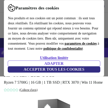
Télécharger l'application
Télécharger
Paramètres des cookies
Utilisez refurbed rapidement et facilement
Nos produits et nos cookies ont un point commun : ils sont tous
deux réutilisés. En réutilisant les cookies, nous pouvons vous
fournir un contenu optimisé qui répond mieux à vos besoins. Pour
ce faire, nous devons analyser votre comportement de navigation
au moyen de cookies tiers. Bien sûr, uniquement avec votre
Smartphones
Laptops
Tablettes
Montres connectées
Accessoires
C
consentement. Vous pouvez modifier vos
paramètres de cookies
à
tout moment. Lisez notre
politique de confidentialité
.
💰-5% EXTRA sur les iPhones – Code: IPHONEDEAL -
CGV
Utilisation limitée
Accueil
Produits
Ordinateurs de bureau
ADAPTER
Ordinateurs de bureau HP
ACCEPTER TOUS LES COOKIES
HP OMEN 25L GT11
Ryzen 7 5700G | 16 GB | 1 TB SSD | RTX 3070 | Win 11 Home
(Collecte d'avis)