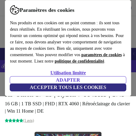
Télécharger l'application
Télécharger
Paramètres des cookies
Utilisez refurbed rapidement et facilement
Nos produits et nos cookies ont un point commun : ils sont tous
deux réutilisés. En réutilisant les cookies, nous pouvons vous
fournir un contenu optimisé qui répond mieux à vos besoins. Pour
ce faire, nous devons analyser votre comportement de navigation
au moyen de cookies tiers. Bien sûr, uniquement avec votre
Smartphones
Laptops
Tablettes
Montres connectées
Accessoires
C
consentement. Vous pouvez modifier vos
paramètres de cookies
à
tout moment. Lisez notre
politique de confidentialité
.
💰-5% EXTRA sur les iPhones – Code: IPHONEDEAL -
CGV
Utilisation limitée
Accueil
Produits
Ordinateurs portables
ADAPTER
Ordinateurs portables HP
ACCEPTER TOUS LES COOKIES
HP Omen 17-db | Ryzen 7 8845HS | 17.3"
16 GB | 1 TB SSD | FHD | RTX 4060 | Rétroéclairage du clavier
| Win 11 Home | DE
(1 avis)